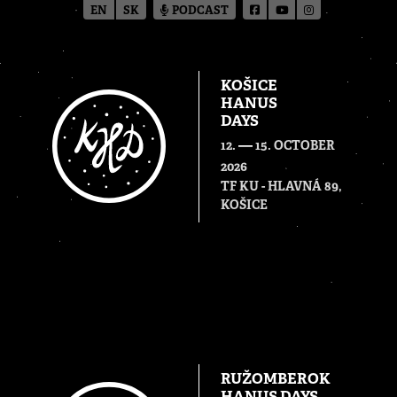
EN
SK
PODCAST
KOŠICE
HANUS
DAYS
—
12.
15. OCTOBER
2026
TF KU - HLAVNÁ 89,
KOŠICE
RUŽOMBEROK