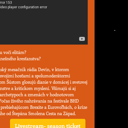
u voči elitám?
dnešného kresťanstva?
enský mesačník rádia Devín, v ktorom
 svojimi hosťami a spolumoderátormi
m Šústom glosujú dianie v domácej i svetovej
ženstve a kritickom myslení. Všímajú si aj
 o archetypoch a zmenách v hodnotovom
 Počas živého nahrávania na festivale BHD
 prebiehajúcom Brexite a Eurovoľbách, o kríze
nihe od Štepána Smolena Cesta na Západ.
Livestream- season ticket