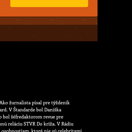
Ako žurnalista písal pre týždeník
ard. V Štandarde bol Daniška
to bol šéfredaktorom revue pre
snú reláciu STVR Do kríža. V Rádiu
osobnostiam, ktoré nie sú celebritami