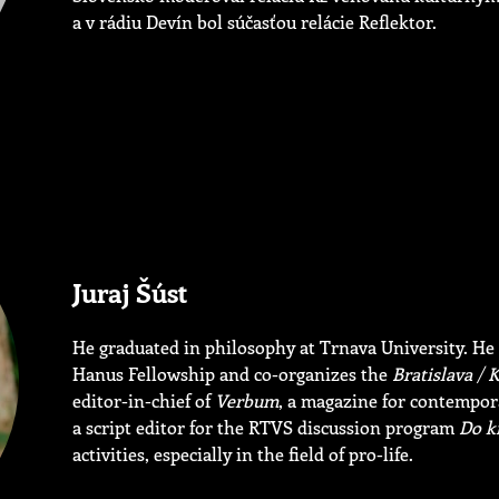
a v rádiu Devín bol súčasťou relácie Reflektor.
Juraj Šúst
He graduated in philosophy at Trnava University. He s
Hanus Fellowship and co-organizes the
Bratislava / 
editor-in-chief of
Verbum
, a magazine for contempora
a script editor for the RTVS discussion program
Do k
activities, especially in the field of pro-life.