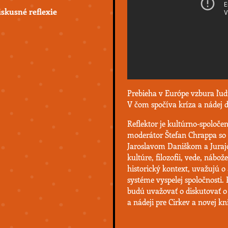
diskusné reflexie
Prebieha v Európe vzbura ľud
V čom spočíva kríza a nádej 
Reflektor je kultúrno-spoloč
moderátor Štefan Chrappa so
Jaroslavom Daniškom a Jurajo
kultúre, filozofii, vede, nábo
historický kontext, uvažujú
systéme vyspelej spoločnosti.
budú uvažovať o diskutovať o
a nádeji pre Cirkev a novej k