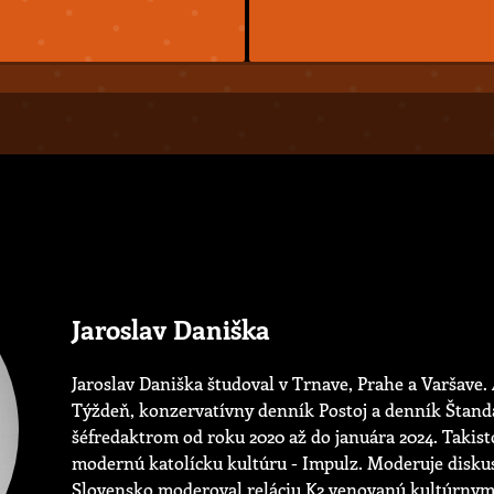
Jaroslav Daniška
Jaroslav Daniška študoval v Trnave, Prahe a Varšave. 
Týždeň, konzervatívny denník Postoj a denník Štand
šéfredaktrom od roku 2020 až do januára 2024. Takis
modernú katolícku kultúru - Impulz. Moderuje disku
Slovensko moderoval reláciu K2 venovanú kultúrnym 