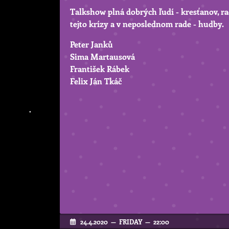
Talkshow plná dobrých ľudí - kresťanov, r
tejto krízy a v neposlednom rade - hudby.
Peter Janků
Sima Martausová
František Rábek
Felix Ján Tkáč
24.4.2020 — FRIDAY — 22:00