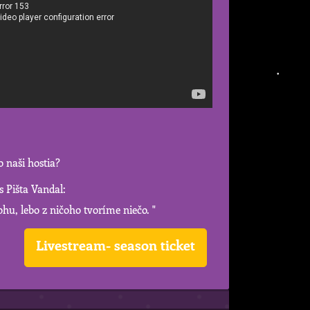
o naši hostia?
 Pišta Vandal:
u, lebo z ničoho tvoríme niečo. "
Livestream- season ticket