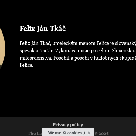
Felix Ján Tkáč
Felix Ján Tkáč, umeleckým menom Felice je slovenský
spevák a textár. Vykonáva misie po celom Slovensku.
milosrdenstva. Pôsobil a pôsobí v hudobných skupiná
Felice.
Privacy policy
×
We use 🍪 cookies :)
The Ladislav Hanus Fellowship © 2026