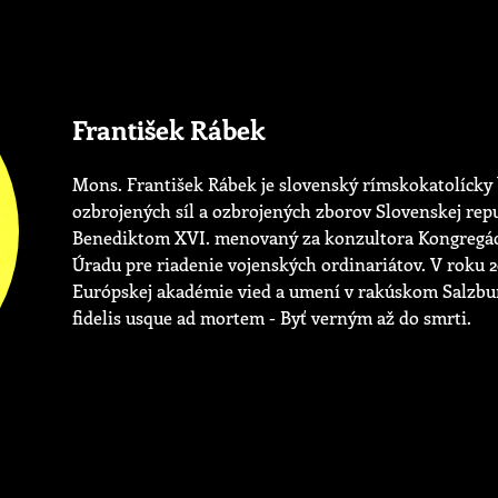
František Rábek
Mons. František Rábek je slovenský rímskokatolícky 
ozbrojených síl a ozbrojených zborov Slovenskej rep
Benediktom XVI. menovaný za konzultora Kongregácie 
Úradu pre riadenie vojenských ordinariátov. V roku 20
Európskej akadémie vied a umení v rakúskom Salzbur
fidelis usque ad mortem - Byť verným až do smrti.