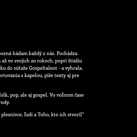
 pozná hádam každý z nás. Pochádza
a až vo svojich 20 rokoch, popri štúdiu
ku do súťaže Gospeltalent - a vyhrala.
tovania s kapelou, píše texty aj pre
lk, pop, ale aj gospel. Vo voľnom čase
rody.
 plesnivce, ľudí a Toho, kto ich stvoril”