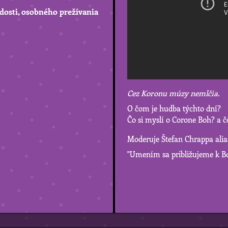
adosti, osobného prežívania
Cez Koronu múzy nemlčia.
O čom je hudba týchto dní?
Čo si myslí o Corone Boh? a č
Moderuje Štefan Chrappa alias
"Umením sa približujeme k Boh