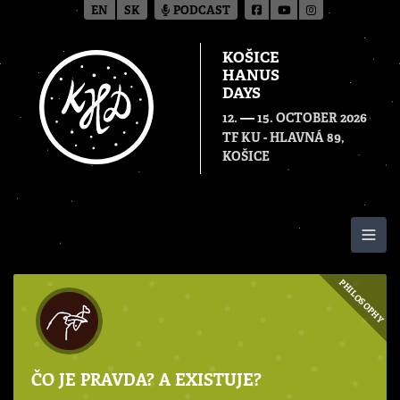
EN
SK
PODCAST
KOŠICE
HANUS
DAYS
—
12.
15. OCTOBER 2026
TF KU - HLAVNÁ 89,
KOŠICE
Togg
PHILOSOPHY
ČO JE PRAVDA? A EXISTUJE?