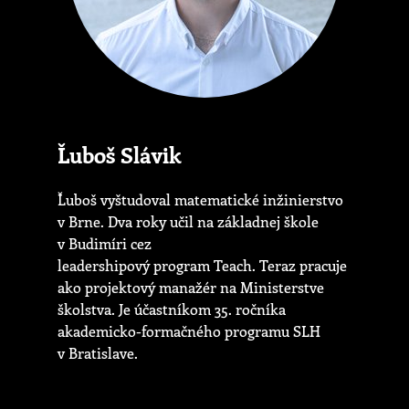
Ľuboš Slávik
Ľuboš vyštudoval matematické inžinierstvo
v Brne. Dva roky učil na základnej škole
v Budimíri cez
leadershipový program Teach. Teraz pracuje
ako projektový manažér na Ministerstve
školstva. Je účastníkom 35. ročníka
akademicko-formačného programu SLH
v Bratislave.