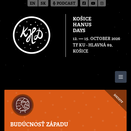
EN
SK
PODCAST
KOŠICE
HANUS
DAYS
—
12.
15. OCTOBER 2026
TF KU - HLAVNÁ 89,
KOŠICE
Togg
SOCIETY
BUDÚCNOSŤ ZÁPADU