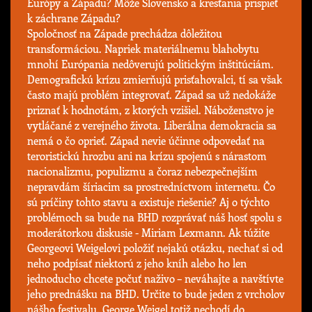
Európy a Západu? Môže Slovensko a kresťania prispieť
k záchrane Západu?
Spoločnosť na Západe prechádza dôležitou
transformáciou. Napriek materiálnemu blahobytu
mnohí Európania nedôverujú politickým inštitúciám.
Demografickú krízu zmierňujú prisťahovalci, tí sa však
často majú problém integrovať. Západ sa už nedokáže
priznať k hodnotám, z ktorých vzišiel. Náboženstvo je
vytláčané z verejného života. Liberálna demokracia sa
nemá o čo oprieť. Západ nevie účinne odpovedať na
teroristickú hrozbu ani na krízu spojenú s nárastom
nacionalizmu, populizmu a čoraz nebezpečnejším
nepravdám šíriacim sa prostredníctvom internetu. Čo
sú príčiny tohto stavu a existuje riešenie? Aj o týchto
problémoch sa bude na BHD rozprávať náš hosť spolu s
moderátorkou diskusie - Miriam Lexmann. Ak túžite
Georgeovi Weigelovi položiť nejakú otázku, nechať si od
neho podpísať niektorú z jeho kníh alebo ho len
jednoducho chcete počuť naživo – neváhajte a navštívte
jeho prednášku na BHD. Určite to bude jeden z vrcholov
nášho festivalu. George Weigel totiž nechodí do