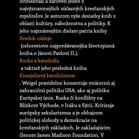
intelektuál a zároveň jeden z
najvýznamnejších súčasných kresťanských
mysliteľov. Je autorom vyše desiatky kníh z
oblasti kultúry, náboženstva a politiky. K
jeho najznámejším dielam patria knihy
Svedok nádeje
(celosvetovo najpredávanejšia životopisná
kniha o Jánovi Pavlovi II.),
Kocka a katedrála
a taktiež jeho posledná kniha
Evanjeliový katolicizmus
. Weigel pravidelne komentuje vnútornú aj
zahraničnú politiku USA, ako aj politiku
Európskej únie, Ruska či konflikty na
Blízkom Východe, v Iraku a Sýrii. Kritizuje
európsky sekularizmus a je obhajcom
politickej slobody a demokracie na
kresťanských základoch. Je zakladajúcim
členom James Madison Foundation. V