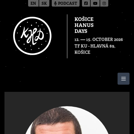
EN
SK
PODCAST
KOŠICE
HANUS
DAYS
—
12.
15. OCTOBER 2026
TF KU - HLAVNÁ 89,
KOŠICE
Togg