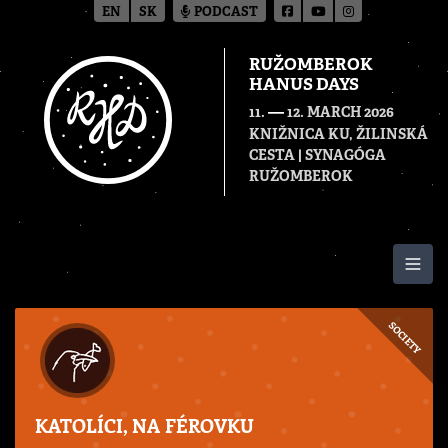
EN
SK
PODCAST
RUŽOMBEROK
HANUS DAYS
—
11.
12. MARCH 2026
KNIŽNICA KU, ŽILINSKÁ
CESTA | SYNAGÓGA
RUŽOMBEROK
Togg
SOCIETY
KATOLÍCI, NA FÉROVKU