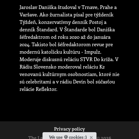
Jaroslav Daniška študoval v Trnave, Prahe a
Varšave. Ako žurnalista písal pre týždeník
Týždeň, konzervatívny denník Postoj a
denník Štandard. V Štandarde bol Daniška
šéfredaktrom od roku 2020 až do januára
2024. Takisto bol šéfredaktorom revue pre
modernú katolícku kultúru - Impulz.
Moderuje diskusnú reláciu STVR Do kríža. V
Rádiu Slovensko moderoval reláciu K2
venovanú kultúrnym osobnostiam, ktoré nie
sú celebritami a v rádiu Devín bol súčasťou
relácie Reflektor.
Privacy policy
×
We use 🍪 cookies :)
The Ladislav Hanus Fellowship © 2026