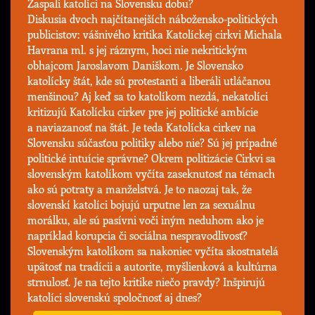
Zaspali katolíci na Slovensku dobu?
Diskusia dvoch najčítanejších nábožensko-politických
publicistov: vášnivého kritika Katolíckej cirkvi Michala
Havrana ml. s jej ráznym, hoci nie nekritickým
obhajcom Jaroslavom Daniškom. Je Slovensko
katolícky štát, kde sú protestanti a liberáli utláčanou
menšinou? Aj keď sa to katolíkom nezdá, nekatolíci
kritizujú Katolícku cirkev pre jej politické ambície
a naviazanosť na štát. Je teda Katolícka cirkev na
Slovensku súčasťou politiky alebo nie? Sú jej prípadné
politické intuície správne? Okrem politizácie Cirkvi sa
slovenským katolíkom vyčíta zaseknutosť na témach
ako sú potraty a manželstvá. Je to naozaj tak, že
slovenskí katolíci bojujú urputne len za sexuálnu
morálku, ale sú pasívni voči iným neduhom ako je
napríklad korupcia či sociálna nespravodlivosť?
Slovenským katolíkom sa nakoniec vyčíta skostnatelá
upätosť na tradícii a autorite, myšlienková a kultúrna
strnulosť. Je na tejto kritike niečo pravdy? Inšpirujú
katolíci slovenskú spoločnosť aj dnes?