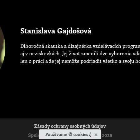
Stanislava Gajdošová
Dlhoročná skautka a dizajnérka vzdelávacích progra
aj v neziskovkách. Jej život zmenili dve vyhorenia vď
len o práci a že jej nemôže podriadiť všetko a svoju h
Zásady ochrany osobných údajov
×
Používame 🍪 cookies :)
Spoločenstvo Ladislava Hanusa © 2026