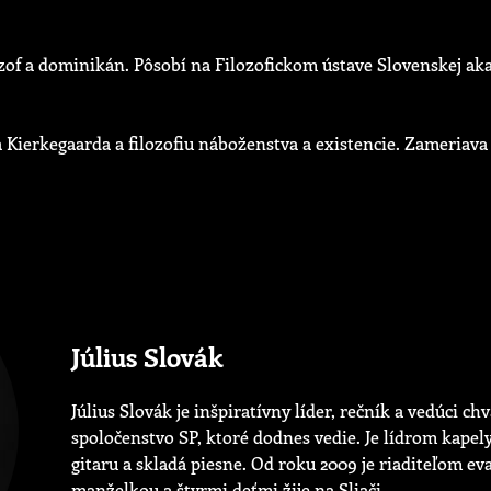
lozof a dominikán. Pôsobí na Filozofickom ústave Slovenskej 
Kierkegaarda a filozofiu náboženstva a existencie. Zameriava sa
Július Slovák
Július Slovák je inšpiratívny líder, rečník a vedúci chv
spoločenstvo SP, ktoré dodnes vedie. Je lídrom kapel
gitaru a skladá piesne. Od roku 2009 je riaditeľom e
manželkou a štyrmi deťmi žije na Sliači.