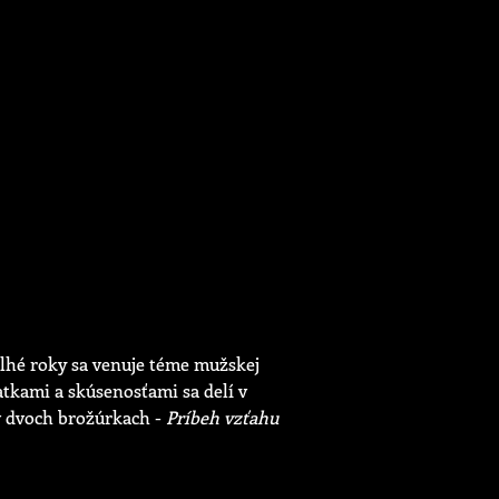
 Dlhé roky sa venuje téme mužskej
atkami a skúsenosťami sa delí v
 v dvoch brožúrkach -
Príbeh vzťahu