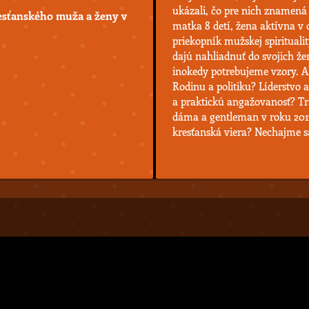
ukázali, čo pre nich znamená 
resťanského muža a ženy v
matka 8 detí, žena aktívna v o
priekopník mužskej spirituali
dajú nahliadnuť do svojich ž
inokedy potrebujeme vzory. Ak
Rodinu a politiku? Líderstvo 
a praktickú angažovanosť? T
dáma a gentleman v roku 2017
kresťanská viera? Nechajme sa