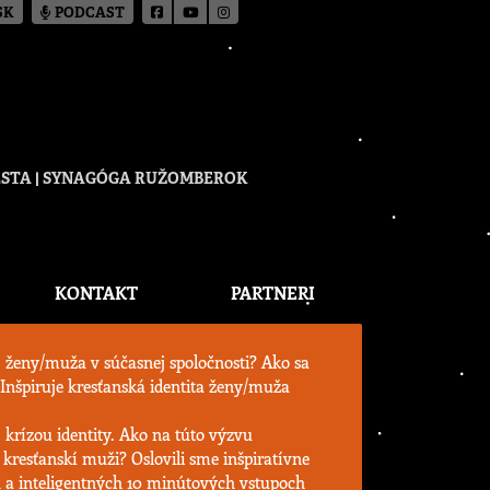
SK
PODCAST
CESTA | SYNAGÓGA RUŽOMBEROK
KONTAKT
PARTNERI
j ženy/muža v súčasnej spoločnosti? Ako sa
Inšpiruje kresťanská identita ženy/muža
j krízou identity. Ako na túto výzvu
kresťanskí muži? Oslovili sme inšpiratívne
 a inteligentných 10 minútových vstupoch