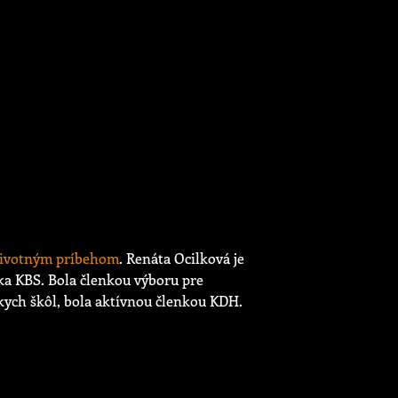
ivotným príbehom
. Renáta Ocilková je
ka KBS. Bola členkou výboru pre
kych škôl, bola aktívnou členkou KDH.