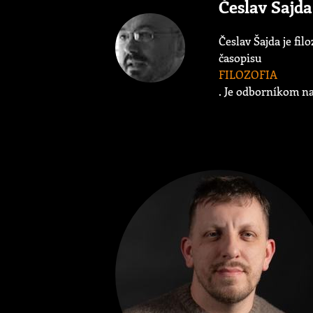
Česlav Šajda
Česlav Šajda je fi
časopisu
FILOZOFIA
. Je odborníkom na 