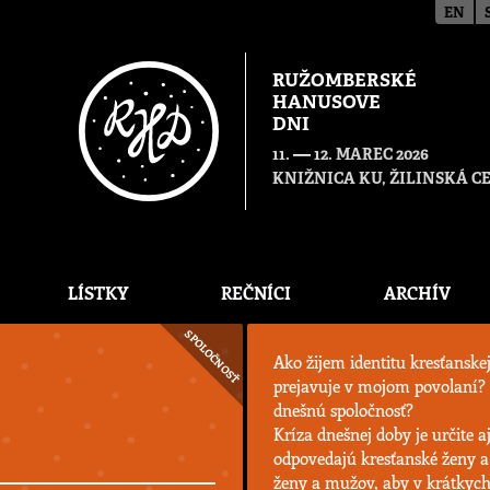
EN
RUŽOMBERSKÉ
HANUSOVE
DNI
—
11.
12. MAREC 2026
KNIŽNICA KU, ŽILINSKÁ 
LÍSTKY
REČNÍCI
ARCHÍV
SPOLOČNOSŤ
Ako žijem identitu kresťanske
prejavuje v mojom povolaní? 
dnešnú spoločnosť?
Kríza dnešnej doby je určite a
odpovedajú kresťanské ženy a 
ženy a mužov, aby v krátkych