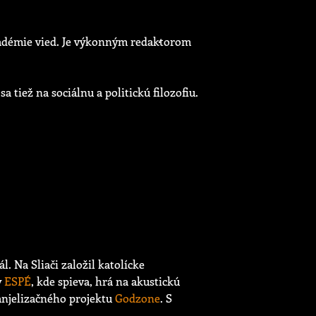
akadémie vied. Je výkonným redaktorom
 tiež na sociálnu a politickú filozofiu.
ál. Na Sliači založil katolícke
y
ESPÉ
, kde spieva, hrá na akustickú
vanjelizačného projektu
Godzone
. S