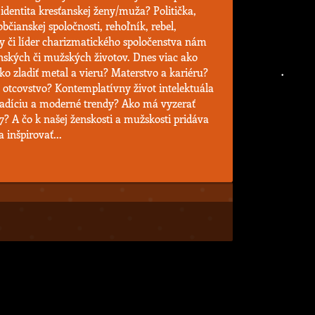
identita kresťanskej ženy/muža? Politička,
bčianskej spoločnosti, rehoľník, rebel,
ty či líder charizmatického spoločenstva nám
enských či mužských životov. Dnes viac ako
o zladiť metal a vieru? Materstvo a kariéru?
a otcovstvo? Kontemplatívny život intelektuála
radíciu a moderné trendy? Ako má vyzerať
? A čo k našej ženskosti a mužskosti pridáva
 inšpirovať...