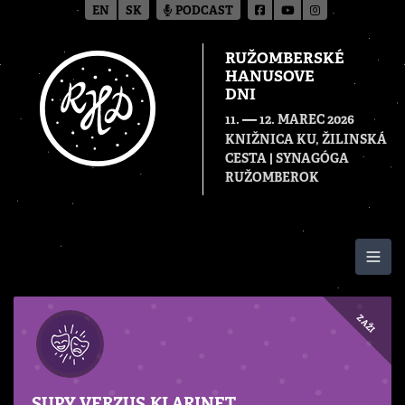
EN
SK
PODCAST
RUŽOMBERSKÉ
HANUSOVE
DNI
—
11.
12. MAREC 2026
KNIŽNICA KU, ŽILINSKÁ
CESTA | SYNAGÓGA
RUŽOMBEROK
Togg
ZAŽI
SUPY VERZUS KLARINET