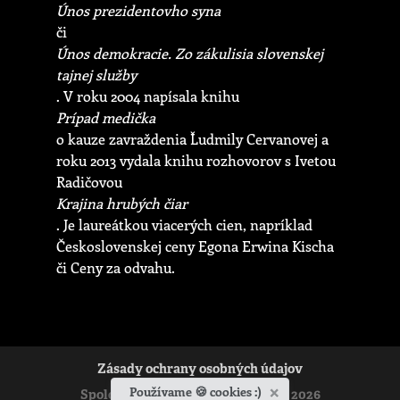
Únos prezidentovho syna
či
Únos demokracie. Zo zákulisia slovenskej
tajnej služby
. V roku 2004 napísala knihu
Prípad medička
o kauze zavraždenia Ľudmily Cervanovej a
roku 2013 vydala knihu rozhovorov s Ivetou
Radičovou
Krajina hrubých čiar
. Je laureátkou viacerých cien, napríklad
Československej ceny Egona Erwina Kischa
či Ceny za odvahu.
Zásady ochrany osobných údajov
×
Používame 🍪 cookies :)
Spoločenstvo Ladislava Hanusa © 2026