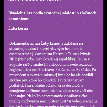
Divadelná hra podľa skutočnej udalosti o zločinoch
komunizmu
Ľuba Lesná
Dokumentárna hra Ľuby Lesnej je založená na
skutočnej udalosti, ktorej hlavným hrdinom je
osemnásťročný klarinetista Hartmut Tautz z bývalej
NDR (Nemeckej demokratickej republiky). Ten sa v
auguste 1986 v snahe žiť v slobodnom svete rozhodol
ilegálne utiecť cez Bratislavu-Petržalku do Rakúska. Po
prekročení slovensko-rakúskej hranice ho ale dostihli
strážne psy, ktoré ho dohrýzli. Tautz zraneniam
podľahol. Hra si kladie otázku, či sa dostatočne
venujeme zločinom komunizmu, alebo sme voči nim
ľahostajní. Nakoľko nepotrestanie vinníkov z čias
totality ovplyvňuje našu prítomnosť? A vôbec, nastal už
čas, kedy sa dozvieme pravdu o týchto nepotrestaných