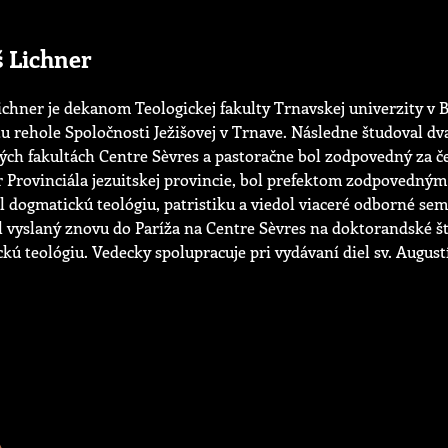
 Lichner
ichner je dekanom Teologickej fakulty Trnavskej univerzity v B
tu rehole Spoločnosti Ježišovej v Trnave. Následne študoval dva
kých fakultách Centre Sèvres a pastoračne bol zodpovedný za če
r Provinciála jezuitskej provincie, bol prefektom zodpovedným
l dogmatickú teológiu, patristiku a viedol viaceré odborné se
l vyslaný znovu do Paríža na Centre Sèvres na doktorandské 
ickú teológiu. Vedecky spolupracuje pri vydávaní diel sv. Augus