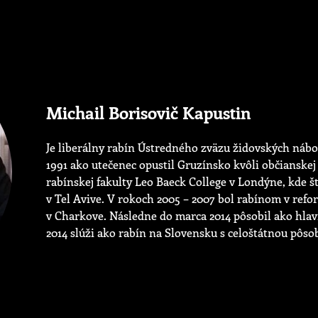
Michail Borisovič Kapustin
Je liberálny rabín Ústredného zväzu židovských náb
1991 ako utečenec opustil Gruzínsko kvôli občianskej
rabínskej fakulty Leo Baeck College v Londýne, kde š
v Tel Avive. V rokoch 2005 – 2007 bol rabínom v ref
v Charkove. Následne do marca 2014 pôsobil ako hlav
2014 slúži ako rabín na Slovensku s celoštátnou pôso