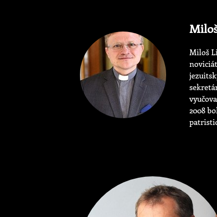
Miloš
Miloš L
noviciá
jezuits
sekretá
vyučova
2008 bo
patrist