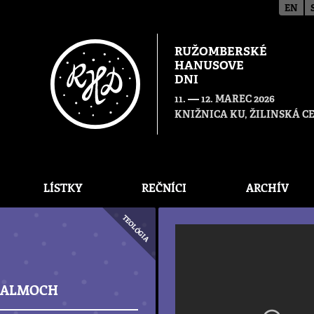
EN
RUŽOMBERSKÉ
HANUSOVE
DNI
—
11.
12. MAREC 2026
KNIŽNICA KU, ŽILINSKÁ 
LÍSTKY
REČNÍCI
ARCHÍV
TEOLÓGIA
 ŽALMOCH