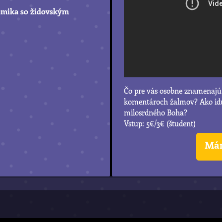
demika so židovským
Čo pre vás osobne znamenajú 
komentároch žalmov? Ako idú 
milosrdného Boha?
Vstup: 5€/3€ (študent)
Mám