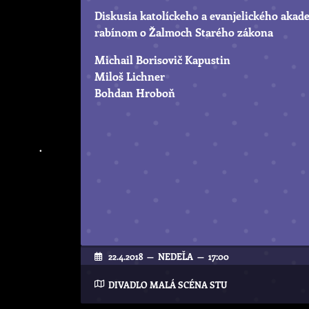
Diskusia katolíckeho a evanjelického aka
rabínom o Žalmoch Starého zákona
Michail Borisovič Kapustin
Miloš Lichner
Bohdan Hroboň
22.4.2018 — NEDEĽA — 17:00
DIVADLO MALÁ SCÉNA STU