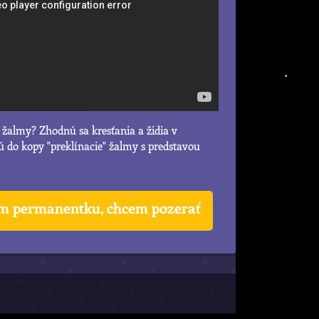
žalmy? Zhodnú sa kresťania a židia v
do kopy "preklínacie" žalmy s predstavou
 permanentku, chcem pozerať