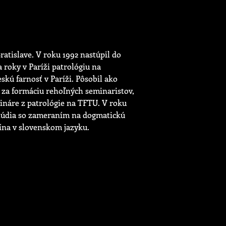
ratislave. V roku 1992 nastúpil do
 roky v Paríži patrológiu na
skú farnosť v Paríži. Pôsobil ako
 za formáciu rehoľných seminaristov,
mináre z patrológie na TFTU. V roku
štúdia so zameraním na dogmatickú
tína v slovenskom jazyku.