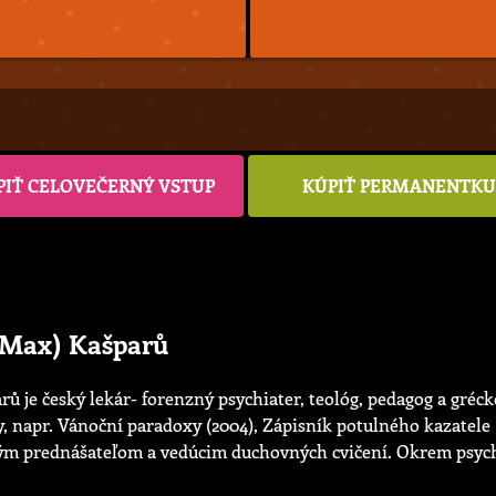
PIŤ CELOVEČERNÝ VSTUP
KÚPIŤ PERMANENTK
(Max) Kašparů
ů je český lekár- forenzný psychiater, teológ, pedagog a gréc
napr. Vánoční paradoxy (2004), Zápisník potulného kazatele (
eným prednášateľom a vedúcim duchovných cvičení. Okrem psychi