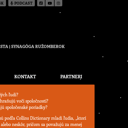
SK
PODCAST
CESTA | SYNAGÓGA RUŽOMBEROK
KONTAKT
PARTNERI
dých ľudí?
hraňujú voči spoločnosti?
rajú spoločenské poriadky?
ú podľa Collins Dictionary mladí ľudia, „ktorí
0 alebo neskôr, pričom sa považujú za menej