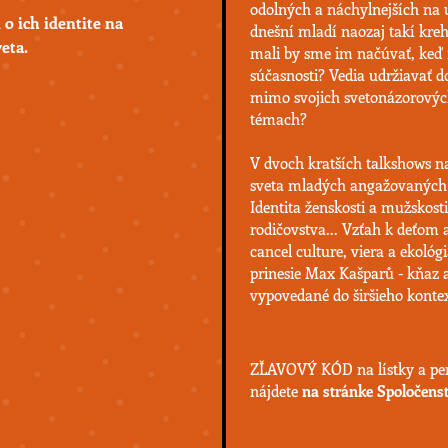
odolných a náchylnejších na 
 ich identite na
dnešní mladí naozaj takí krehk
eta.
mali by sme im načúvať, keď
súčasnosti? Vedia udržiavať d
mimo svojich svetonázorových 
témach?
V dvoch kratších talkshows 
sveta mladých angažovaných ľ
Identita ženskosti a mužskosti
rodičovstva... Vzťah k deťom a 
cancel culture, viera a ekológ
prinesie Max Kašparů - kňaz 
vypovedané do širšieho kontex
ZĽAVOVÝ KÓD na lístky a pe
nájdete
na stránke Spoločens