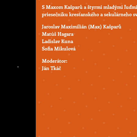
S Maxom Kašparů a štyrmi mladými ľuďmi o
priesečníku kresťanského a sekulárneho sv
Jaroslav Maximilián (Max) Kašparů
Matúš Hagara
Ladislav Kuna
Sofia Mikulová
Moderátor:
Ján Tkáč