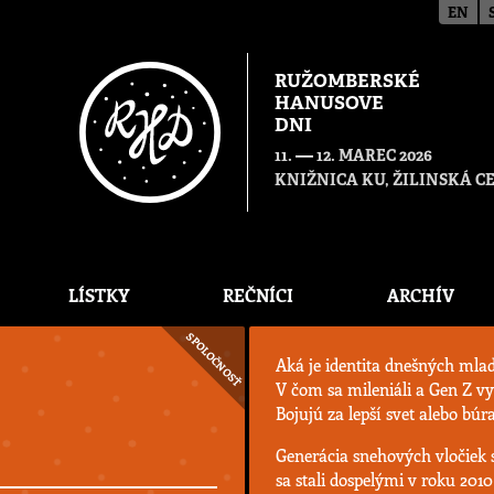
EN
RUŽOMBERSKÉ
HANUSOVE
DNI
—
11.
12. MAREC 2026
KNIŽNICA KU, ŽILINSKÁ 
LÍSTKY
REČNÍCI
ARCHÍV
SPOLOČNOSŤ
Aká je identita dnešných mla
V čom sa mileniáli a Gen Z vy
Bojujú za lepší svet alebo bú
Generácia snehových vločiek s
sa stali dospelými v roku 201