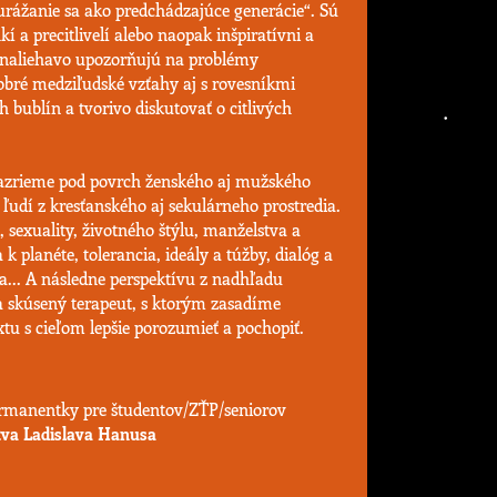
urážanie sa ako predchádzajúce generácie“. Sú
í a precitlivelí alebo naopak inšpiratívni a
 naliehavo upozorňujú na problémy
obré medziľudské vzťahy aj s rovesníkmi
bublín a tvorivo diskutovať o citlivých
nazrieme pod povrch ženského aj mužského
udí z kresťanského aj sekulárneho prostredia.
, sexuality, životného štýlu, manželstva a
k planéte, tolerancia, ideály a túžby, dialóg a
ia... A následne perspektívu z nadhľadu
a skúsený terapeut, s ktorým zasadíme
tu s cieľom lepšie porozumieť a pochopiť.
rmanentky pre študentov/ZŤP/seniorov
tva Ladislava Hanusa