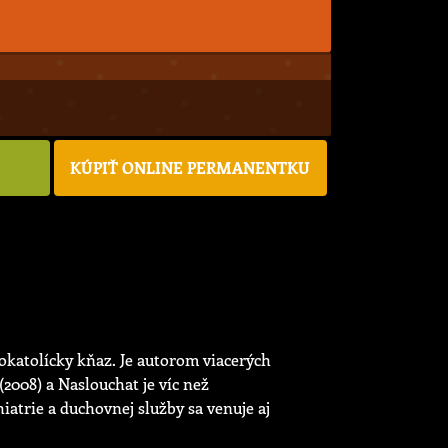
U
KÚPIŤ ONLINE PERMANENTKU
kokatolícky kňaz. Je autorom viacerých
2008) a Naslouchat je víc než
atrie a duchovnej služby sa venuje aj