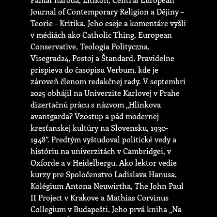
Journal of Contemporary Religion a Dějiny –
Teorie – Kritika. Jeho eseje a komentáre vyšli
v médiách ako Catholic Thing, European
Conservative, Teologia Polityczna,
Visegrad24, Postoj a Štandard. Pravidelne
prispieva do časopisu Verbum, kde je
zároveň členom redakčnej rady. V septembri
2025 obhájil na Univerzite Karlovej v Prahe
dizertačnú prácu s názvom „Hlinkova
avantgarda? Vzostup a pád modernej
kresťanskej kultúry na Slovensku, 1930-
1948”. Predtým vyštudoval politické vedy a
históriu na univerzitách v Cambridgei, v
Oxforde a v Heidelbergu. Ako lektor vedie
kurzy pre Spoločenstvo Ladislava Hanusa,
Kolégium Antona Neuwirtha, The John Paul
II Project v Krakove a Mathias Corvinus
Collegium v Budapešti. Jeho prvá kniha „Na