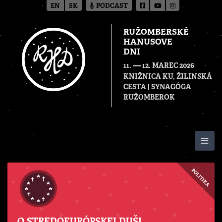
EN
SK
PODCAST
RUŽOMBERSKÉ
HANUSOVE
DNI
—
11.
12. MAREC 2026
KNIŽNICA KU, ŽILINSKÁ
CESTA | SYNAGÓGA
RUŽOMBEROK
Togg
POLITIKA
O STREDOEURÓPSKEJ DUŠI