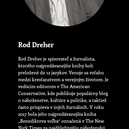
Rod Dreher
Rod Dreher je spisovateľ a žurnalista,
ktorého najpredávanejšie knihy boli
preložené do 12 jazykov. Venuje sa vzťahu
medzi kresťanstvom a verejným životom. Je
vedúcim editorom v The American
Conservative, kde publikuje populárny blog
o náboženstve, kultúre a politike, a taktiež
často prispieva v iných žurnáloch. V roku
2017 bola jeho najpredávanejšia kniha
‚,Benediktova voľba“ označená v The New
York Times za najdôležitejšiu náboženskú