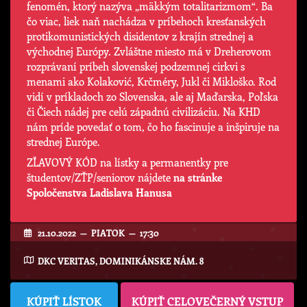
fenomén, ktorý nazýva „mäkkým totalitarizmom“. Ba
čo viac, liek naň nachádza v príbehoch kresťanských
protikomunistických disidentov z krajín strednej a
východnej Európy. Zvláštne miesto má v Dreherovom
rozprávaní príbeh slovenskej podzemnej cirkvi s
menami ako Kolaković, Krčméry, Jukl či Mikloško. Rod
vidí v príkladoch zo Slovenska, ale aj Maďarska, Poľska
či Čiech nádej pre celú západnú civilizáciu. Na KHD
nám príde povedať o tom, čo ho fascinuje a inšpiruje na
strednej Európe.
ZĽAVOVÝ KÓD na lístky a permanentky pre
študentov/ZŤP/seniorov nájdete
na stránke
Spoločenstva Ladislava Hanusa
21.10.2022 — PIATOK — 17:30
DKC VERITAS, DOMINIKÁNSKE NÁM. 8
KÚPIŤ LÍSTOK
KÚPIŤ CELOVEČERNÝ VSTUP