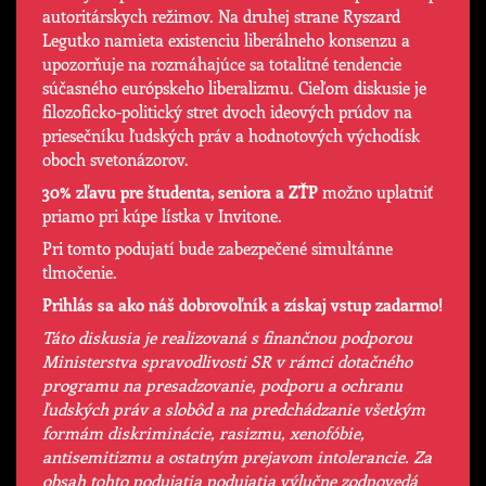
autoritárskych režimov. Na druhej strane Ryszard
Legutko namieta existenciu liberálneho konsenzu a
upozorňuje na rozmáhajúce sa totalitné tendencie
súčasného európskeho liberalizmu. Cieľom diskusie je
filozoficko-politický stret dvoch ideových prúdov na
priesečníku ľudských práv a hodnotových východísk
oboch svetonázorov.
30% zľavu pre študenta, seniora a ZŤP
možno uplatniť
priamo pri kúpe lístka v Invitone.
Pri tomto podujatí bude zabezpečené simultánne
tlmočenie.
Prihlás sa ako náš dobrovoľník a získaj vstup zadarmo!
Táto diskusia je realizovaná s finančnou podporou
Ministerstva spravodlivosti SR v rámci dotačného
programu na presadzovanie, podporu a ochranu
ľudských práv a slobôd a na predchádzanie všetkým
formám diskriminácie, rasizmu, xenofóbie,
antisemitizmu a ostatným prejavom intolerancie. Za
obsah tohto podujatia podujatia výlučne zodpovedá