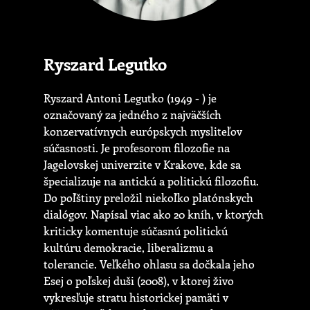
Ryszard Legutko
Ryszard Antoni Legutko (1949 - ) je
označovaný za jedného z najväčších
konzervatívnych európskych mysliteľov
súčasnosti. Je profesorom filozofie na
Jagelovskej univerzite v Krakove, kde sa
špecializuje na antickú a politickú filozofiu.
Do poľštiny preložil niekoľko platónskych
dialógov. Napísal viac ako 20 kníh, v ktorých
kriticky komentuje súčasnú politickú
kultúru demokracie, liberalizmu a
tolerancie. Veľkého ohlasu sa dočkala jeho
Esej o poľskej duši (2008), v ktorej živo
vykresľuje stratu historickej pamäti v