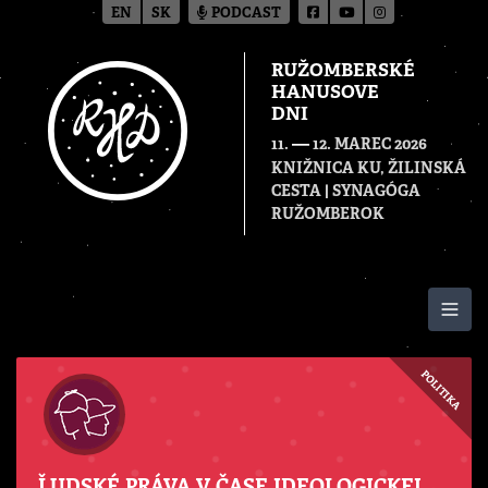
EN
SK
PODCAST
RUŽOMBERSKÉ
HANUSOVE
DNI
—
11.
12. MAREC 2026
KNIŽNICA KU, ŽILINSKÁ
CESTA | SYNAGÓGA
RUŽOMBEROK
Togg
POLITIKA
ĽUDSKÉ PRÁVA V ČASE IDEOLOGICKEJ