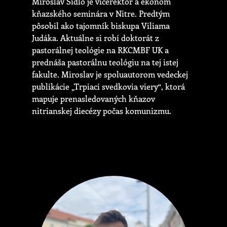
Miroslav Šidlo je vicerektor a ekonóm
kňazského seminára v Nitre. Predtým
pôsobil ako tajomník biskupa Viliama
Judáka. Aktuálne si robí doktorát z
pastorálnej teológie na RKCMBF UK a
prednáša pastorálnu teológiu na tej istej
fakulte. Miroslav je spoluautorom vedeckej
publikácie „Trpiaci svedkovia viery“, ktorá
mapuje prenasledovaných kňazov
nitrianskej diecézy počas komunizmu.