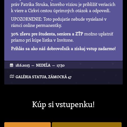
práv Patrika Struka, ktorého víziou je priblížiť veriacich
k viere a Cirkvi cestou úprimných otázok a odpovedí.
UPOZORNENIE: Toto podujatie nebude vysielané v
rámci online permanentky.
30% zľavu pre študenta, seniora a ZŤP
možno uplatniť
priamo pri kúpe lístka v Invitone.
Prihlás sa ako náš dobrovoľník a získaj vstup zadarmo!
18.6.2023 — NEDEĽA — 17:30
GALÉRIA STATUA, ZÁMOCKÁ 47
Kúp si vstupenku!