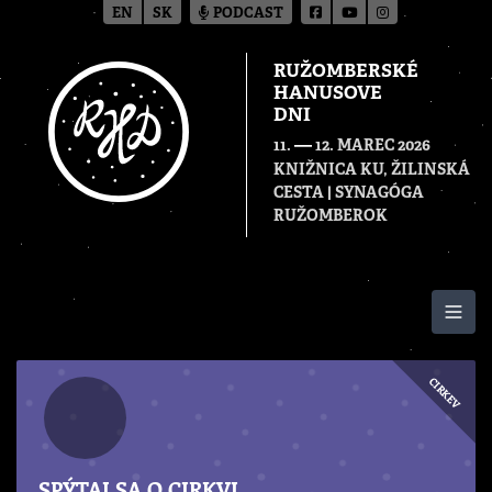
EN
SK
PODCAST
RUŽOMBERSKÉ
HANUSOVE
DNI
—
11.
12. MAREC 2026
KNIŽNICA KU, ŽILINSKÁ
CESTA | SYNAGÓGA
RUŽOMBEROK
Togg
CIRKEV
SPÝTAJ SA O CIRKVI