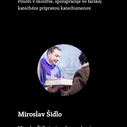
Pôsobí v školstve, spolupracuje vo farskej
katechéze prípravou katechumenov.
Miroslav Šidlo