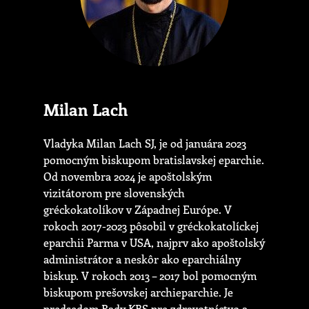
Milan Lach
Vladyka Milan Lach SJ, je od januára 2023
pomocným biskupom bratislavskej eparchie.
Od novembra 2024 je apoštolským
vizitátorom pre slovenských
gréckokatolíkov v Západnej Európe. V
rokoch 2017-2023 pôsobil v gréckokatolíckej
eparchii Parma v USA, najprv ako apoštolský
administrátor a neskôr ako eparchiálny
biskup. V rokoch 2013 – 2017 bol pomocným
biskupom prešovskej archieparchie. Je
predsedom Rady KBS pre zdravotníctvo a