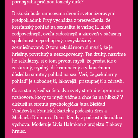
pornografia príčinou toxicity duše?
Diskusia bude rámcovaná dvomi svetonázorovými
predpokladmi: Prvý vychádza z presvedčenia, že
kresťanský pohľad na sexualitu je vážnejší, hlbší,
zodpovednejší, oveľa radostnejší a zároveň v súčasnej
spoločnosti nepochopený, nevyskúšaný a
zosmiešňovaný. O tom sekulárnom si myslí, že je
hriešny, povrchný a nezodpovedný. Ten druhý, nazvime
ho sekulárny, si o tom prvom myslí, že predsa ide o
zastaraný, rigidný, diskriminačný a v konečnom
dôsledku smutný pohľad na sex. Verí, že „sekulárny
pohľad" je slobodnejší, lákavejší, prístupnejší a zdravší.
Čo sa stane, keď sa tieto dva svety stretnú v úprimnom
rozhovore, ktorý to myslí vážne a chce ísť na hĺbku? V
diskusii sa stretnú psychologička Jana Bieščad
Vindišová a František Bartek z podcastu Eros a
Michaela Dhiman a Denis Kendy z podcastu Sexuálna
výchova. Moderuje Lívia Halmkan z projektu Tlakový
hrniec.