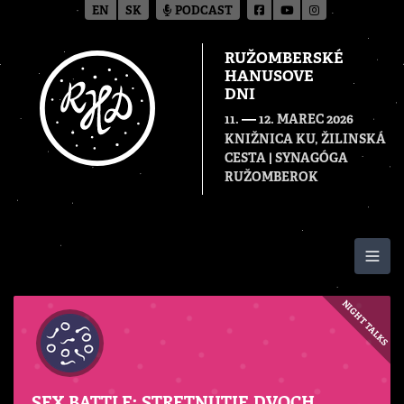
EN
SK
PODCAST
RUŽOMBERSKÉ
HANUSOVE
DNI
—
11.
12. MAREC 2026
KNIŽNICA KU, ŽILINSKÁ
CESTA | SYNAGÓGA
RUŽOMBEROK
Togg
NIGHT TALKS
SEX BATTLE: STRETNUTIE DVOCH