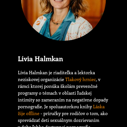
Lívia Halmkan
Lívia Halmkan je riaditeľka a lektorka
neziskovej organizácie
Tlakový hrniec
, v
rámci ktorej ponúka školám prevenčné
programy o témach v oblasti ľudskej
intimity so zameraním na negatívne dopady
pornografie. Je spoluautorkou knihy
Láska
žije offline
- príručky pre rodičov o tom, ako
sprevádzať deti sexuálnym dozrievaním
v dobe ľahko dostupnej pornografie.