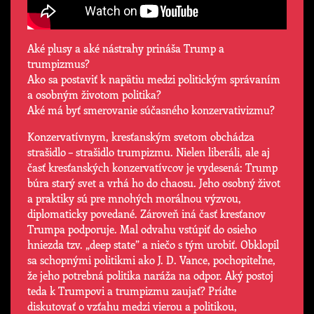
Aké plusy a aké nástrahy prináša Trump a
trumpizmus?
Ako sa postaviť k napätiu medzi politickým správaním
a osobným životom politika?
Aké má byť smerovanie súčasného konzervativizmu?
Konzervatívnym, kresťanským svetom obchádza
strašidlo – strašidlo trumpizmu. Nielen liberáli, ale aj
časť kresťanských konzervatívcov je vydesená: Trump
búra starý svet a vrhá ho do chaosu. Jeho osobný život
a praktiky sú pre mnohých morálnou výzvou,
diplomaticky povedané. Zároveň iná časť kresťanov
Trumpa podporuje. Mal odvahu vstúpiť do osieho
hniezda tzv. „deep state” a niečo s tým urobiť. Obklopil
sa schopnými politikmi ako J. D. Vance, pochopiteľne,
že jeho potrebná politika naráža na odpor. Aký postoj
teda k Trumpovi a trumpizmu zaujať? Prídte
diskutovať o vzťahu medzi vierou a politikou,