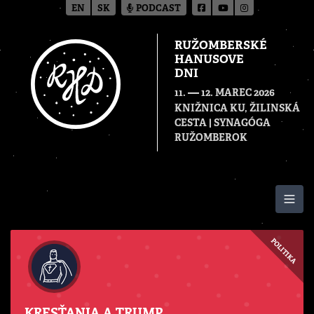
EN
SK
PODCAST
RUŽOMBERSKÉ
HANUSOVE
DNI
—
11.
12. MAREC 2026
KNIŽNICA KU, ŽILINSKÁ
CESTA | SYNAGÓGA
RUŽOMBEROK
Togg
POLITIKA
KRESŤANIA A TRUMP