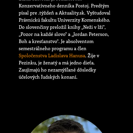
Konzervatívneho denníka Postoj. Predtým
písal pre .týždeň a Aktuality.sk. Vyštudoval
Právnickú fakultu Univerzity Komenského.
Do slovenčiny preložil knihy „Neži v lži",
„Pozor na každé slovo" a „Jordan Peterson,
Boh a kresťanstvo". Je absolventom
semestrálneho programu a člen
Spoločenstva Ladislava Hanusa
. Žije v
Pezinku, je ženatý a má jedno dieťa.
Zaujímajú ho nezamýšľané dôsledky
účelových ľudských konaní.