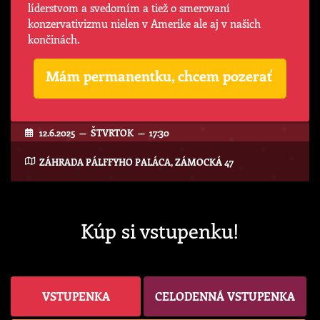
líderstvom a svedomím a tiež o smerovaní
konzervativizmu nielen v Amerike ale aj v našich
končinách.
Mám permanentku, chcem pozerať
12.6.2025 — ŠTVRTOK — 17:30
ZÁHRADA PÁLFFYHO PALÁCA, ZÁMOCKÁ 47
Kúp si vstupenku!
VSTUPENKA
CELODENNÁ VSTUPENKA