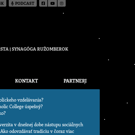
SK
PODCAST
CESTA | SYNAGÓGA RUŽOMBEROK
KONTAKT
PARTNERI
tolíckeho vzdelávania?
olic College úspešný?
ko?
verzita v dnešnej dobe nástupu sociálnych
? Ako odovzdávať tradíciu v čoraz viac