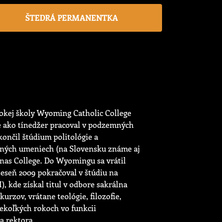
ŠTEDRÁ PERMANENTKA
sokej školy Wyoming Catholic College
e ako tínedžer pracoval v podzemných
končil štúdium politológie a
odných umeniech (na Slovensku známe aj
nas College. Do Wyomingu sa vrátil
eseň 2009 pokračoval v štúdiu na
 kde získal titul v odbore sakrálna
rzov, vrátane teológie, filozofie,
iekoľkých rokoch vo funkcii
a rektora.