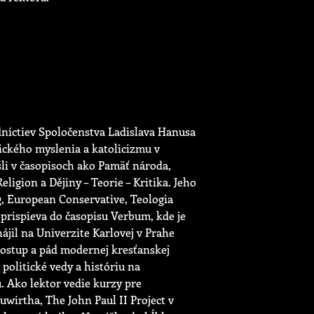
edníctiev Spoločenstva Ladislava Hanusa
tického myslenia a katolicizmu v
šli v časopisoch ako Pamäť národa,
igion a Dějiny – Teorie – Kritika. Jeho
g, European Conservative, Teologia
 prispieva do časopisu Verbum, kde je
jil na Univerzite Karlovej v Prahe
ostup a pád modernej kresťanskej
politické vedy a históriu na
. Ako lektor vedie kurzy pre
wirtha, The John Paul II Project v