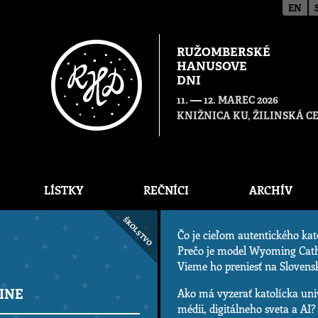
EN
RUŽOMBERSKÉ
HANUSOVE
DNI
—
11.
12. MAREC 2026
KNIŽNICA KU, ŽILINSKÁ 
LÍSTKY
REČNÍCI
ARCHÍV
ŠKOLSTVO
Čo je cieľom autentického ka
Prečo je model Wyoming Cath
Vieme ho preniesť na Slovens
INE
Ako má vyzerať katolícka uni
médii, digitálneho sveta a AI