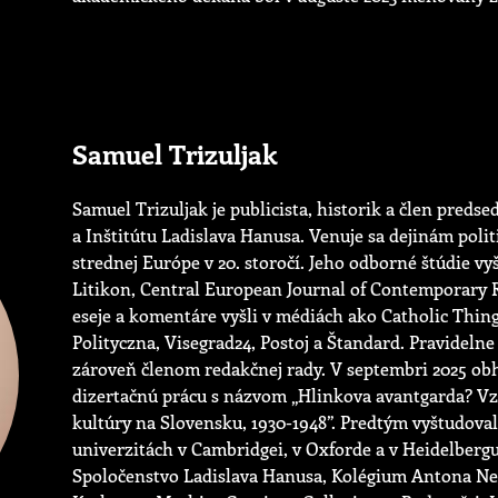
Samuel Trizuljak
Samuel Trizuljak je publicista, historik a člen preds
a Inštitútu Ladislava Hanusa. Venuje sa dejinám poli
strednej Európe v 20. storočí. Jeho odborné štúdie vy
Litikon, Central European Journal of Contemporary Rel
eseje a komentáre vyšli v médiách ako Catholic Thin
Polityczna, Visegrad24, Postoj a Štandard. Pravidelne
zároveň členom redakčnej rady. V septembri 2025 obhá
dizertačnú prácu s názvom „Hlinkova avantgarda? Vz
kultúry na Slovensku, 1930-1948”. Predtým vyštudoval 
univerzitách v Cambridgei, v Oxforde a v Heidelbergu
Spoločenstvo Ladislava Hanusa, Kolégium Antona Neu