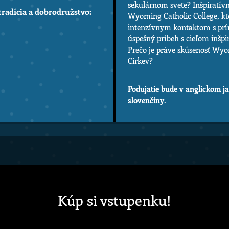
sekulárnom svete? Inšpiratív
 tradícia a dobrodružstvo:
Wyoming Catholic College, kt
intenzívnym kontaktom s príro
úspešný príbeh s cieľom inšpi
Prečo je práve skúsenosť Wyom
Cirkev?
Podujatie bude v anglickom j
slovenčiny
.
Kúp si vstupenku!