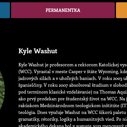
PERMANENTKA
Kyle Washut
Kyle Washut je profesorom a rektorom Katolíckej vy
(WCC). Vyrastal v meste Casper v štáte Wyoming, kd
jadrových silách a v uhoľných baniach. V roku 2003 u
španielčiny. V roku 2007 absolvoval študium v slob
pod termínom klasické vzdelávanie) na Thomas Aqui
ako prvý prodekan pre študentský život na WCC. Na j
rakúskom Medzinárodnom teologickom inštitúte (ITI),
teológia. Dnes vyučuje Washut na WCC šikorú paletu ku
gramatiky, rétoriky, logiky a humanitných vied. Po n
akademického dekana bol v auguste 2023 menovaný z