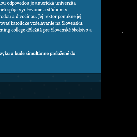
nou odpoveďou je americká univerzita
orá spája vyučovanie a štúdium s
dou a divočinou. Jej rektor ponúkne jej
rovať katolícke vzdelávanie na Slovensku.
ing college dôležitá pre Slovenské školstvo a
azyku a bude simultánne preložené do