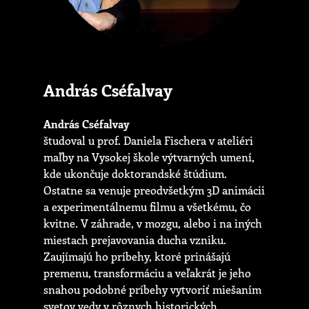
András Cséfalvay
András Cséfalvay
študoval u prof. Daniela Fischera v ateliéri
maľby na Vysokej škole výtvarných umení,
kde ukončuje doktorandské štúdium.
Ostatne sa venuje preodvšetkým 3D animácii
a experimentálnemu filmu a všetkému, čo
kvitne. V záhrade, v mozgu, alebo i na iných
miestach prejavovania ducha vzniku.
Zaujímajú ho príbehy, ktoré prinášajú
premenu, transformáciu a veľakrát je jeho
snahou podobné príbehy vytvoriť miešaním
svetov vedy v rôznych historických