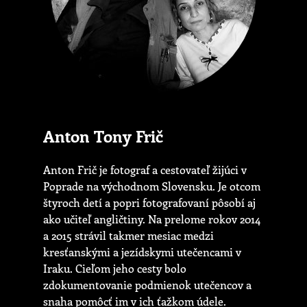
Anton Tony Frič
Anton Frič je fotograf a cestovateľ žijúci v
Poprade na východnom Slovensku. Je otcom
štyroch detí a popri fotografovaní pôsobí aj
ako učiteľ angličtiny. Na prelome rokov 2014
a 2015 strávil takmer mesiac medzi
kresťanskými a jezídskymi utečencami v
Iraku. Cieľom jeho cesty bolo
zdokumentovanie podmienok utečencov a
snaha pomôcť im v ich ťažkom údele.