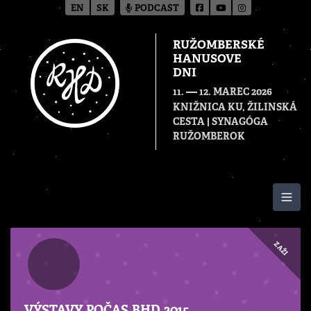
EN
SK
PODCAST
RUŽOMBERSKÉ
HANUSOVE
DNI
—
11.
12. MAREC 2026
KNIŽNICA KU, ŽILINSKÁ
CESTA | SYNAGÓGA
RUŽOMBEROK
Togg
ZAŽI
VÝSTAVY POČAS BHD 2015