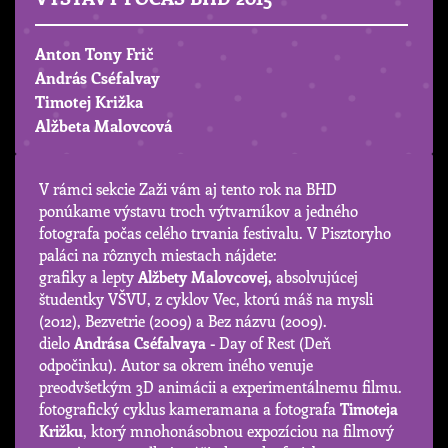
Anton Tony Frič
András Cséfalvay
Timotej Križka
Alžbeta Malovcová
V rámci sekcie Zaži vám aj tento rok na BHD
ponúkame výstavu troch výtvarníkov a jedného
fotografa počas celého trvania festivalu. V Pisztoryho
paláci na rôznych miestach nájdete:
grafiky a lepty
Alžbety Malovcovej,
absolvujúcej
študentky VŠVU, z cyklov Vec, ktorú máš na mysli
(2012), Bezvetrie (2009) a Bez názvu (2009).
dielo
Andrása Cséfalvaya -
Day of Rest (Deň
odpočinku). Autor sa okrem iného venuje
preodvšetkým 3D animácii a experimentálnemu filmu.
fotografický cyklus kameramana a fotografa
Timoteja
Križku
, ktorý mnohonásobnou expozíciou na filmový