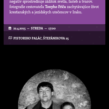
negatív sprostredkuje zážitok svetla, farieb a tvarov.
fotografie cestovateľa
Tonyho Friča
zachytávajúce život
kresťanských a jezídskych utečencov v Iraku.
22.4.2015 — STREDA — 17:00
PISTORIHO PALÁC, ŠTEFÁNIKOVA 25