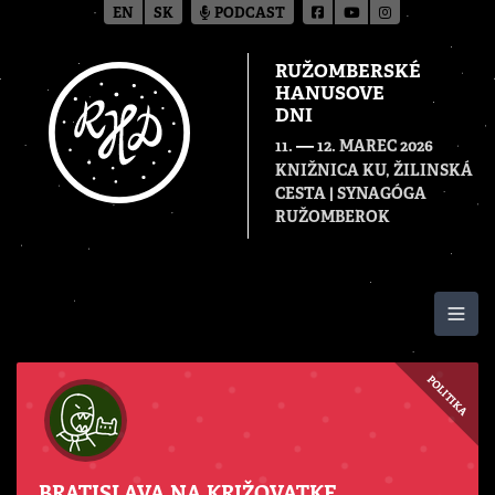
EN
SK
PODCAST
RUŽOMBERSKÉ
HANUSOVE
DNI
—
11.
12. MAREC 2026
KNIŽNICA KU, ŽILINSKÁ
CESTA | SYNAGÓGA
RUŽOMBEROK
Togg
POLITIKA
BRATISLAVA NA KRIŽOVATKE