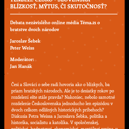
BLÍZKOSŤ, MÝTUS, ČI SKUTOČNOSŤ?
Debata nezávislého online média Téma.21 o
bratstve dvoch národov
Jaroslav Šebek
Peter Weiss
Moderátor:
Jan Hanák
Česi a Slováci o sebe radi hovoria ako o blízkych, ba
priam bratských národoch. Ale je to desiatky rokov po
rozdelení ešte stále pravda? Nakoniec, nebolo samotné
rozdelenie Československa jednoducho len epizódou v
dvoch celkom odlišných historických príbehoch?
Diskusia Petra Weissa a Jaroslava Šebka, politika a
historika, socialistu a katolíka. V spoločenskej,
politickej, hodnotovej, ekonomickej, mentálnej rovine, v