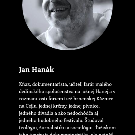
Jan Hanák
Kňaz, dokumentarista, učiteľ, farár malého
dedinského spoločenstva na južnej Hanej a v
rozmanitosti foriem tiež brnenskej Káznice
na Cejlu, jednej krčmy, jednej pivnice,
jedného divadla a ako nedochôdča aj
jedného hudobného festivalu. Študoval
teológiu, žurnalistiku a sociológiu. Ťažiskom
jeho tvorby je dokumentaristika, ale natočil