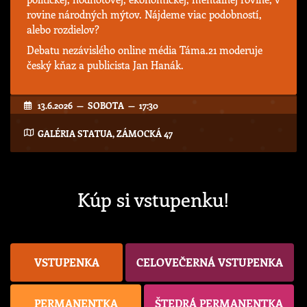
rovine národných mýtov. Nájdeme viac podobností,
alebo rozdielov?
Debatu nezávislého online média Táma.21 moderuje
český kňaz a publicista Jan Hanák.
13.6.2026 — SOBOTA — 17:30
GALÉRIA STATUA, ZÁMOCKÁ 47
Kúp si vstupenku!
VSTUPENKA
CELOVEČERNÁ VSTUPENKA
PERMANENTKA
ŠTEDRÁ PERMANENTKA