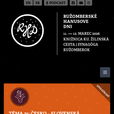
EN
SK
PODCAST
RUŽOMBERSKÉ
HANUSOVE
DNI
—
11.
12. MAREC 2026
KNIŽNICA KU, ŽILINSKÁ
CESTA | SYNAGÓGA
RUŽOMBEROK
Togg
SPOLOČNOSŤ
TÉMA.21: ČESKO - SLOVENSKÁ