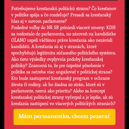
Potrebujeme kresťanskú politickú stranu? Čo kresťanov
v politike spája a čo rozdeľuje? Presadí sa kresťanský
hlas aj v novom parlamente?
Posledné voľby do NR SR priniesli viaceré zmeny: KDH
sa nedostalo do parlamentu, no zároveň na kandidátke
OĽANO uspeli väčšinou práve kresťania ako nezávislí
kandidáti. A kresťania sú aj v stranách, ktoré
spochybňujú legitimitu súčasného politického systému.
Ako tieto výsledky ovplyvnia podoby kresťanskej
politiky? Znamená to, že pre úspešné pôsobenie v
politike sa netreba viac angažovať v politickej strane?
Kto bude zastupovať kresťanský program v ochrane
života či rodiny, ak ho žiadna zo strán, ktoré sú v
parlamente, nemá ako prioritu? Alebo sa koncept
kresťanskej politickej strany vyčerpal a je lepšie, ak sú
kresťania zastúpení vo viacerých politických stranách?
Mám permanentku, chcem pozerať