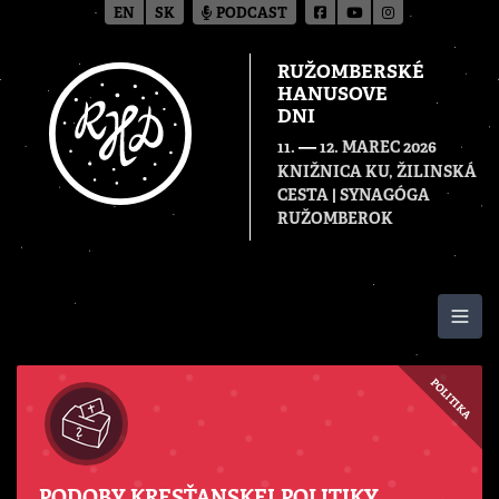
EN
SK
PODCAST
RUŽOMBERSKÉ
HANUSOVE
DNI
—
11.
12. MAREC 2026
KNIŽNICA KU, ŽILINSKÁ
CESTA | SYNAGÓGA
RUŽOMBEROK
Togg
POLITIKA
PODOBY KRESŤANSKEJ POLITIKY