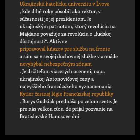
Ukrajinskú katolícku univerzitu v Ľvove
, kde dlhé roky pôsobil ako rektor, v
súčasnosti je jej prezidentom. Je
ukrajinským patriotom, ktorý revolúciu na
Majdane považuje za revolúciu o „ľudskej
dôstojnosti“. Aktívne
pripravoval kňazov pre službu na fronte
a sám sa v svojej duchovnej službe v armáde
nevyhýbal nebezpečným zónam
. Je držiteľom viacerých ocenení, napr.
ukrajinskej Antonovičovej ceny a
najvyššieho francúzskeho vyznamenania
Rytier čestnej légie Francúzskej republiky
. Borys Gudziak prednáša po celom svete. Je
pre nás veľkou cťou, že prijal pozvanie na
Bratislavské Hanusove dni.