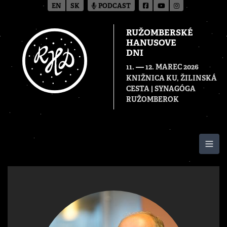
EN
SK
PODCAST
RUŽOMBERSKÉ
HANUSOVE
DNI
—
11.
12. MAREC 2026
KNIŽNICA KU, ŽILINSKÁ
CESTA | SYNAGÓGA
RUŽOMBEROK
Togg