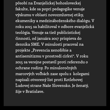
pôsobí na Evanjelickej bohosloveckej
fakulte, kde sa popri pedagogike venuje
výskumu v oblasti novozmluvnej etiky,
ekumeniky a medzináboženského dialógu. V
roku 2015 sa habilitoval v odbore evanjelická
teológia. Venuje sa tiež publicistickej
činnosti, od januára 2017 prispieva do
denníka SME. V minulosti pracoval na
projekte „Prevencia xenofóbie a
antisemitizmu v prostredí cirkvi“. V roku
2015 sa verejne postavil proti referendu o
ochrane rodiny. Po minuloročných
marcových voľbách zase spolu s kolegami
napísali otvorený list proti Kotlebovej
Ľudovej strane Naše Slovensko. Je ženatý,
žije v Bratislave.