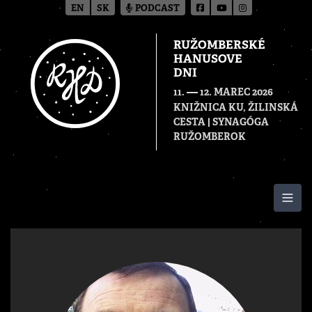
EN
SK
PODCAST
RUŽOMBERSKÉ
HANUSOVE
DNI
—
11.
12. MAREC 2026
KNIŽNICA KU, ŽILINSKÁ
CESTA | SYNAGÓGA
RUŽOMBEROK
Togg