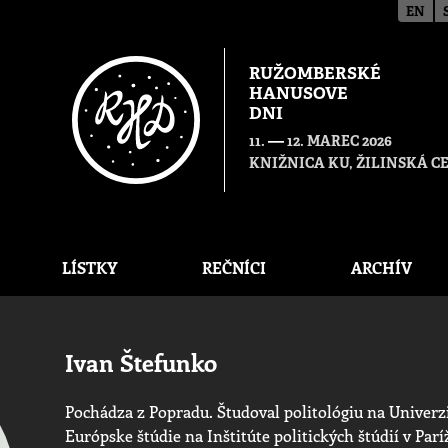
EN
RUŽOMBERSKÉ
HANUSOVE
DNI
—
11.
12. MAREC 2026
KNIŽNICA KU, ŽILINSKÁ 
LÍSTKY
REČNÍCI
ARCHÍV
Ivan Štefunko
Pochádza z Popradu. Študoval politológiu na Univerzi
Európske štúdie na Inštitúte politických štúdií v Parí