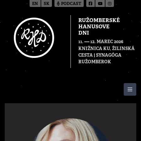
EN
SK
PODCAST
RUŽOMBERSKÉ
HANUSOVE
DNI
—
11.
12. MAREC 2026
KNIŽNICA KU, ŽILINSKÁ
CESTA | SYNAGÓGA
RUŽOMBEROK
Togg