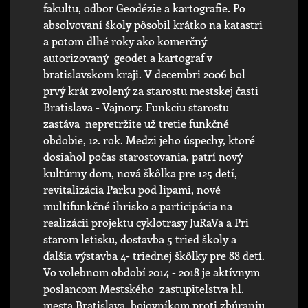
fakultu, odbor Geodézie a kartografie. Po
absolvovaní školy pôsobil krátko na katastri
a potom dlhé roky ako komerčný
autorizovaný geodet a kartograf v
bratislavskom kraji. V decembri 2006 bol
prvý krát zvolený za starostu mestskej časti
Bratislava - Vajnory. Funkciu starostu
zastáva nepretržite už tretie funkčné
obdobie, 12. rok. Medzi jeho úspechy, ktoré
dosiahol počas starostovania, patrí nový
kultúrny dom, nová škôlka pre 125 detí,
revitalizácia Parku pod lipami, nové
multifunkčné ihrisko a participácia na
realizácii projektu cyklotrasy JuRaVa a Pri
starom letisku, dostavba 5 tried školy a
ďalšia výstavba 4- triednej škôlky pre 88 detí.
Vo volebnom období 2014 - 2018 je aktívnym
poslancom Mestského zastupiteľstva hl.
mesta Bratislava, bojovníkom proti zbúraniu