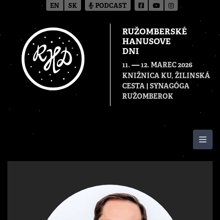
EN
SK
PODCAST
RUŽOMBERSKÉ
HANUSOVE
DNI
—
11.
12. MAREC 2026
KNIŽNICA KU, ŽILINSKÁ
CESTA | SYNAGÓGA
RUŽOMBEROK
Togg