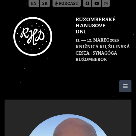
EN
SK
PODCAST
RUŽOMBERSKÉ
HANUSOVE
DNI
—
11.
12. MAREC 2026
KNIŽNICA KU, ŽILINSKÁ
CESTA | SYNAGÓGA
RUŽOMBEROK
Togg