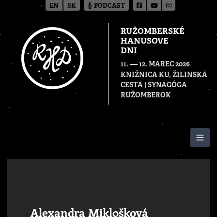
EN
SK
PODCAST
RUŽOMBERSKÉ
HANUSOVE
DNI
—
11.
12. MAREC 2026
KNIŽNICA KU, ŽILINSKÁ
CESTA | SYNAGÓGA
RUŽOMBEROK
Togg
Alexandra Miklošková