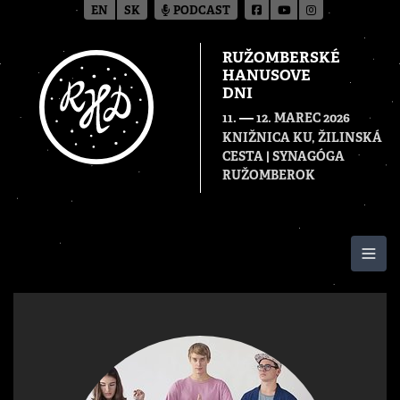
EN
SK
PODCAST
RUŽOMBERSKÉ
HANUSOVE
DNI
—
11.
12. MAREC 2026
KNIŽNICA KU, ŽILINSKÁ
CESTA | SYNAGÓGA
RUŽOMBEROK
Togg