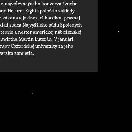
e o najvplyvnejšieho konzervatívneho
and Natural Rights položilo základy
 zákona a je dnes už klasikou právnej
íklad sudca Najvyššieho súdu Spojených
j teórie a nestor americkej náboženskej
euwirtha Martin Luterán. V januári
ntov Oxfordskej univerzity za jeho
erzita zamietla.