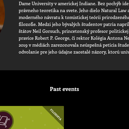
Dame University v americkej Indiane. Bez pochýb id
právneho teoretika na svete. Jeho dielo Natural Law 
moderného návratu k tomistickej teórii prirodzeného
filozofie. Medzi jeho bývalých študentov patria napr
štátov Neil Gorsuch, princetonský profesor politicke
pravice Robert P. George, či rektor Kolégia Antona N
2019 v médiách zarezonovala neúspešná petícia štude
odvolanie pre jeho údajne zaostalé názory, ktorú univ
Past events
FILOZOFIA