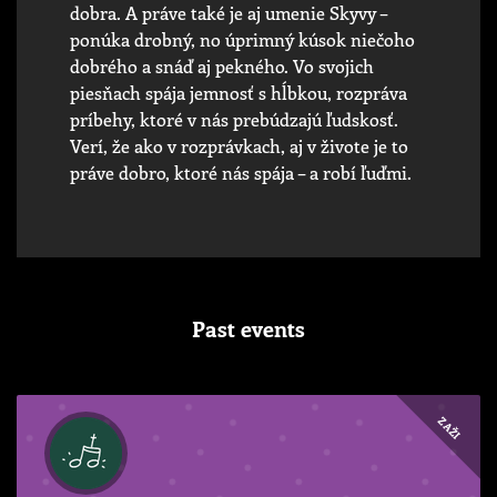
dobra. A práve také je aj umenie Skyvy –
ponúka drobný, no úprimný kúsok niečoho
dobrého a snáď aj pekného. Vo svojich
piesňach spája jemnosť s hĺbkou, rozpráva
príbehy, ktoré v nás prebúdzajú ľudskosť.
Verí, že ako v rozprávkach, aj v živote je to
práve dobro, ktoré nás spája – a robí ľuďmi.
Past events
ZAŽI