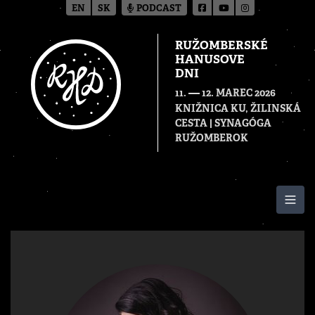
EN
SK
PODCAST
RUŽOMBERSKÉ
HANUSOVE
DNI
—
11.
12. MAREC 2026
KNIŽNICA KU, ŽILINSKÁ
CESTA | SYNAGÓGA
RUŽOMBEROK
Togg