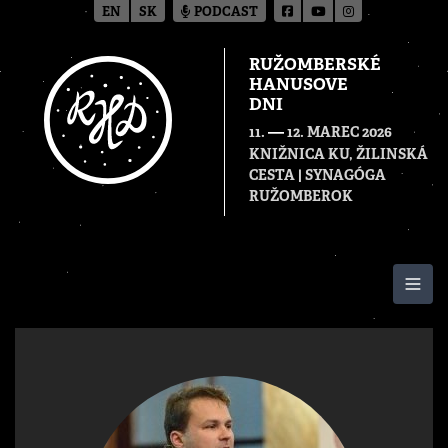
EN
SK
PODCAST
RUŽOMBERSKÉ
HANUSOVE
DNI
—
11.
12. MAREC 2026
KNIŽNICA KU, ŽILINSKÁ
CESTA | SYNAGÓGA
RUŽOMBEROK
Togg