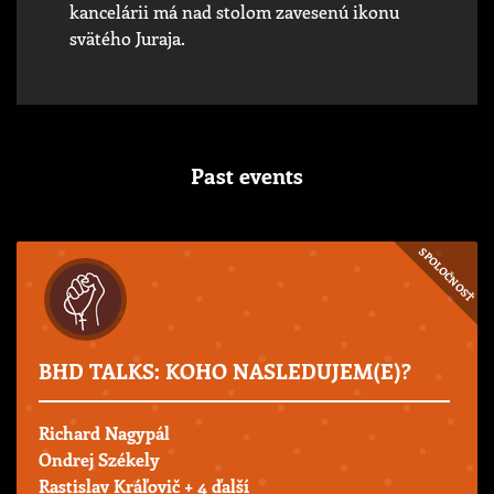
kancelárii má nad stolom zavesenú ikonu
svätého Juraja.
Past events
SPOLOČNOSŤ
BHD TALKS: KOHO NASLEDUJEM(E)?
Richard Nagypál
Ondrej Székely
Rastislav Kráľovič
+ 4 ďalší