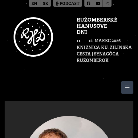
EN
SK
PODCAST
RUŽOMBERSKÉ
HANUSOVE
DNI
—
11.
12. MAREC 2026
KNIŽNICA KU, ŽILINSKÁ
CESTA | SYNAGÓGA
RUŽOMBEROK
Togg