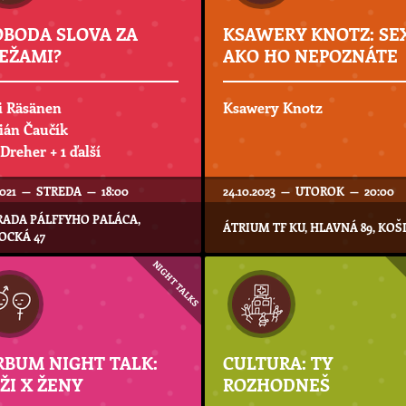
OBODA SLOVA ZA
KSAWERY KNOTZ: SE
EŽAMI?
AKO HO NEPOZNÁTE
i Räsänen
Ksawery Knotz
ián Čaučík
 Dreher
+ 1 ďalší
.2021 — STREDA — 18:00
24.10.2023 — UTOROK — 20:00
ADA PÁLFFYHO PALÁCA,
ÁTRIUM TF KU, HLAVNÁ 89, KOŠ
OCKÁ 47
NIGHT TALKS
RBUM NIGHT TALK:
CULTURA: TY
ŽI X ŽENY
ROZHODNEŠ