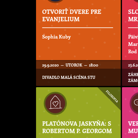
OTVORIŤ DVERE PRE
SL
EVANJELIUM
MR
Sophia Kuby
Päiv
Mar
Rod
29.9.2020 — UTOROK — 18:00
23.6
ZÁHR
DIVADLO MALÁ SCÉNA STU
ZÁM
FILOZOFIA
PLATÓNOVA JASKYŇA: S
VE
ROBERTOM P. GEORGOM
MU