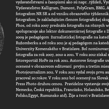
vydavateľstvami a časopismi ako sú napr. .týždeň, V
Vydavateľstvo Kalligram, Dumont, PolyGram, BMG, AB4
fotografom NR SR a od vzniku obrazového týždenník
fotografom. Je zakladajúcim členom fotografickej s
Phos, od roku 2007 prednáša fotografiu na rôznych w
spolupracuje ako lektor dokumentárnej fotografie s 
2009 je pedagógom žurnalistickej fotografie na katedr
Ružomberku a od roku 2011 je aj pedagógom na katedre
Univerzity Komenského v Bratislave. Bol nominovaný 
fotografia za rok 2007, 2010 a 2011. V roku 2012 získa
fotoreportáž HoPe za rok 2011. Autorove fotografie uv
ocenené v obrazovom editovaní prvým a tretím miest
Photojournalizm 2011. V roku 2011 vydal svoju prvu a
pracoval 20 rokov. V roku 2012 bol ocenený na Slovak
Press Photo druhou cenou. Pravidelne vystavuje svoj
Nemecko, Česká republika, Francúzko, Holandsko, Be
Poľsko,Egypt, Rumunsko atď). Žije a tvorí v Bratislave