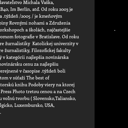
ydavateľstvo Michala Vaška,
0, Im Berlín, atď. Od roku 2003 je
a .týždeň /2005 / je kmeňovým
kupiny Rovnými nohami a Združenia
orkshopoch a školách, najčastejšie
Domom fotografie v Bratislave. Od roku
e žurnalistiky Katolíckej univerzity v
 žurnalistiky, Filozofickej fakulty
v kategórii najlepšia novinárska
l novinársku cenu za najlepšiu
erejnené v časopise .týždeň boli
om v súťaži The best of
utorskú knihu Podoby viery na ktorej
 Press Photo tretou cenou a na Czech
u voľnú tvorbu ( Slovensko,Taliansko,
lgicko, Luxembursko, USA,
.