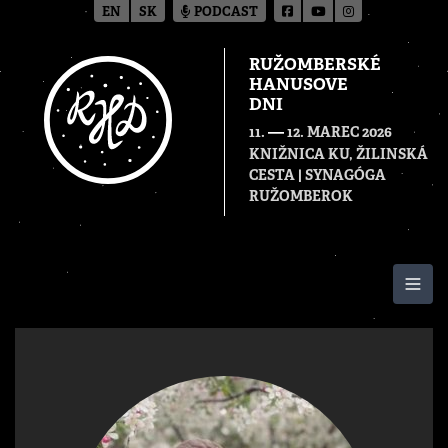
EN
SK
PODCAST
RUŽOMBERSKÉ
HANUSOVE
DNI
—
11.
12. MAREC 2026
KNIŽNICA KU, ŽILINSKÁ
CESTA | SYNAGÓGA
RUŽOMBEROK
Togg