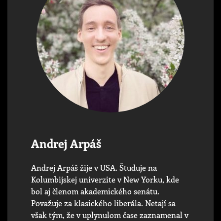
Andrej Arpáš
Andrej Arpáš žije v USA. Študuje na
Kolumbijskej univerzite v New Yorku, kde
bol aj členom akademického senátu.
Považuje za klasického liberála. Netají sa
však tým, že v uplynulom čase zaznamenal v