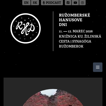
EN
SK
PODCAST
RUŽOMBERSKÉ
HANUSOVE
DNI
—
11.
12. MAREC 2026
KNIŽNICA KU, ŽILINSKÁ
CESTA | SYNAGÓGA
RUŽOMBEROK
Togg