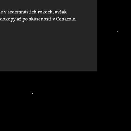
te v sedemnástich rokoch, avšak
ť dokopy až po skúsenosti v Cenacole.