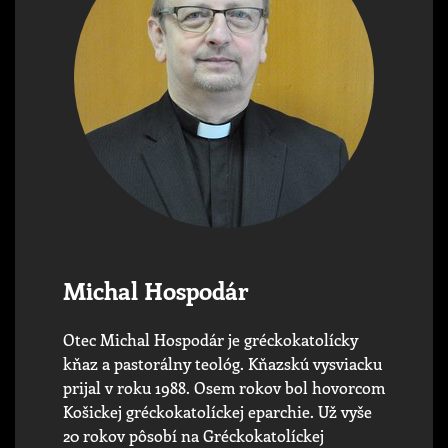
Michal Hospodár
Otec Michal Hospodár je gréckokatolícky
kňaz a pastorálny teológ. Kňazskú vysviacku
prijal v roku 1988. Osem rokov bol hovorcom
Košickej gréckokatolíckej eparchie. Už vyše
20 rokov pôsobí na Gréckokatolíckej