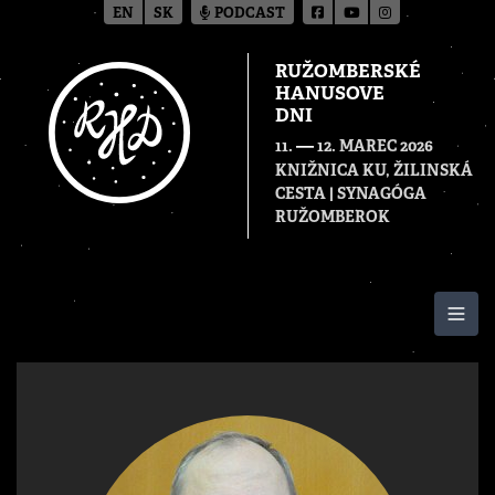
EN
SK
PODCAST
RUŽOMBERSKÉ
HANUSOVE
DNI
—
11.
12. MAREC 2026
KNIŽNICA KU, ŽILINSKÁ
CESTA | SYNAGÓGA
RUŽOMBEROK
Togg