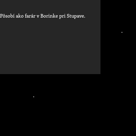
 Pôsobí ako farár v Borinke pri Stupave.