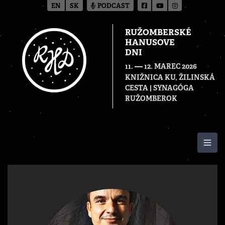
EN
SK
PODCAST
RUŽOMBERSKÉ
HANUSOVE
DNI
—
11.
12. MAREC 2026
KNIŽNICA KU, ŽILINSKÁ
CESTA | SYNAGÓGA
RUŽOMBEROK
Togg