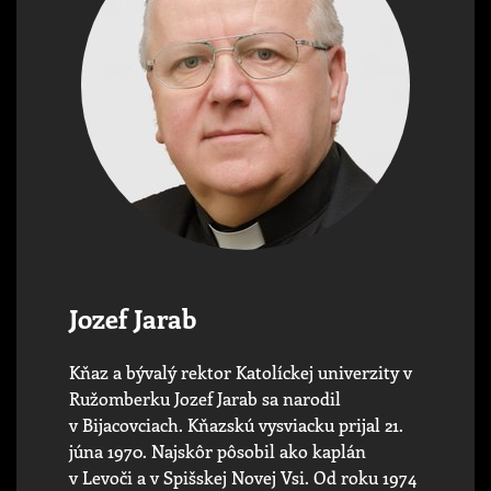
Jozef Jarab
Kňaz a bývalý rektor Katolíckej univerzity v
Ružomberku Jozef Jarab sa narodil
v Bijacovciach. Kňazskú vysviacku prijal 21.
júna 1970. Najskôr pôsobil ako kaplán
v Levoči a v Spišskej Novej Vsi. Od roku 1974