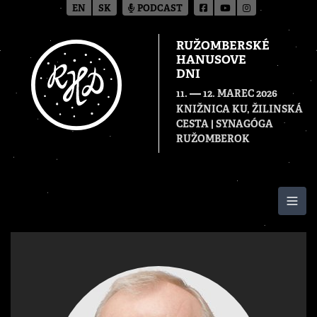
EN
SK
PODCAST
RUŽOMBERSKÉ
HANUSOVE
DNI
—
11.
12. MAREC 2026
KNIŽNICA KU, ŽILINSKÁ
CESTA | SYNAGÓGA
RUŽOMBEROK
Togg