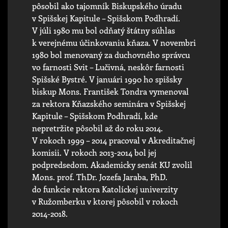
pôsobil ako tajomník Biskupského úradu
v Spišskej Kapitule – Spišskom Podhradí.
V júli 1980 mu bol odňatý štátny súhlas
k verejnému účinkovaniu kňaza. V novembri
1980 bol menovaný za duchovného správcu
vo farnosti Svit – Lučivná, neskôr farnosti
Spišské Bystré. V januári 1990 ho spišsky
biskup Mons. František Tondra vymenoval
za rektora Kňazského seminára v Spišskej
Kapitule – Spišskom Podhradí, kde
nepretržite pôsobil až do roku 2014.
V rokoch 1999 – 2014 pracoval v Akreditačnej
komisii. V rokoch 2013-2014 bol jej
podpredsedom. Akademicky senát KU zvolil
Mons. prof. ThDr. Jozefa Jaraba, PhD.
do funkcie rektora Katolíckej univerzity
v Ružomberku v ktorej pôsobil v rokoch
2014-2018.