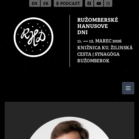
EN
SK
PODCAST
RUŽOMBERSKÉ
HANUSOVE
DNI
—
11.
12. MAREC 2026
KNIŽNICA KU, ŽILINSKÁ
CESTA | SYNAGÓGA
RUŽOMBEROK
Togg