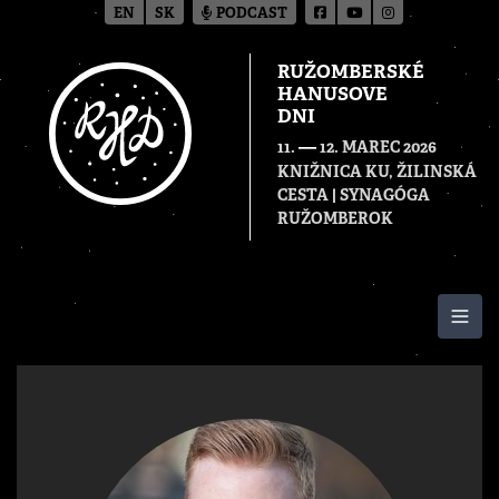
EN
SK
PODCAST
RUŽOMBERSKÉ
HANUSOVE
DNI
—
11.
12. MAREC 2026
KNIŽNICA KU, ŽILINSKÁ
CESTA | SYNAGÓGA
RUŽOMBEROK
Togg