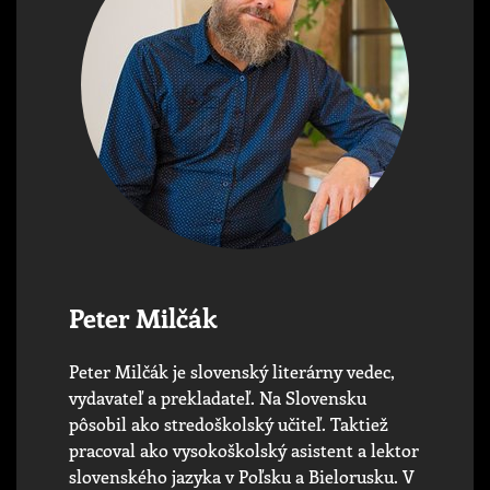
Peter Milčák
Peter Milčák je slovenský literárny vedec,
vydavateľ a prekladateľ. Na Slovensku
pôsobil ako stredoškolský učiteľ. Taktiež
pracoval ako vysokoškolský asistent a lektor
slovenského jazyka v Poľsku a Bielorusku. V