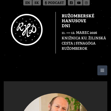
EN
SK
PODCAST
RUŽOMBERSKÉ
HANUSOVE
DNI
—
11.
12. MAREC 2026
KNIŽNICA KU, ŽILINSKÁ
CESTA | SYNAGÓGA
RUŽOMBEROK
Togg