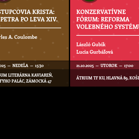
STUPCOVIA KRISTA:
KONZERVATÍVNE
PETRA PO LEVA XIV.
FÓRUM: REFORMA
VOLEBNÉHO SYSTÉM
les A. Coulombe
László Gubík
Lucia Gurbáľová
.2025 — NEDEĽA — 15:30
21.10.2025 — UTOROK — 17:00
UM LITERÁRNA KAVIAREŇ,
ÁTRIUM TF KU, HLAVNÁ 89, KOŠ
FYHO PALÁC, ZÁMOCKÁ 47