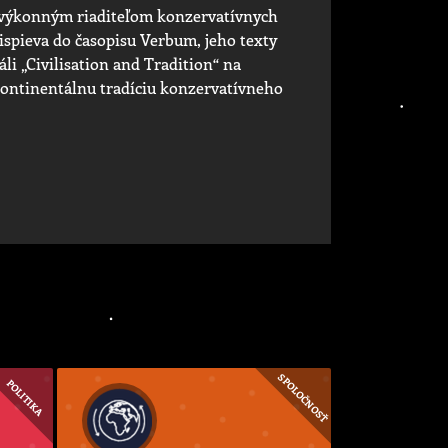
e výkonným riaditeľom konzervatívnych
rispieva do časopisu Verbum, jeho texty
li „Civilisation and Tradition“ na
ontinentálnu tradíciu konzervatívneho
SPOLOČNOSŤ
POLITIKA