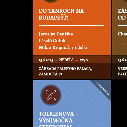
DO TANKOCH NA
ZÁ
BUDAPEŠŤ!
OD 
Jaroslav Daniška
Char
László Gubík
Milan Krajniak
+ 1 ďalší
15.6.2025 — NEDEĽA — 17:30
15.6
ZÁHRADA PÁLFFYHO PALÁCA,
VERB
ZÁMOCKÁ 47
PÁLF
LITERATÚRA
TOLKIENOVA
VÝNIMOČNÁ
STREDOZEM