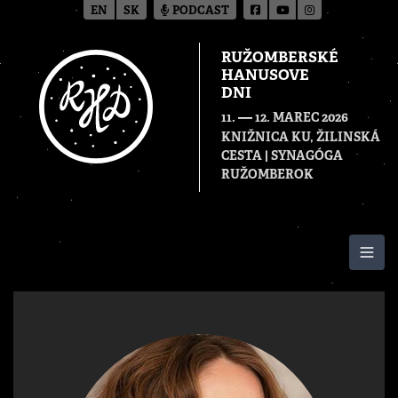
EN
SK
PODCAST
RUŽOMBERSKÉ
HANUSOVE
DNI
—
11.
12. MAREC 2026
KNIŽNICA KU, ŽILINSKÁ
CESTA | SYNAGÓGA
RUŽOMBEROK
Togg