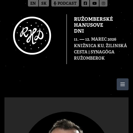
EN
SK
PODCAST
RUŽOMBERSKÉ
HANUSOVE
DNI
—
11.
12. MAREC 2026
KNIŽNICA KU, ŽILINSKÁ
CESTA | SYNAGÓGA
RUŽOMBEROK
Togg