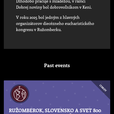
Dlhodobo pracuje s mládežou, v rámci
Dobrej noviny bol dobrovoľníkom v Keni.
V roku 2025 bol jedným z hlavných
organizátorov diecézneho eucharistického
kongresu v Ružomberku.
Past events
CIRKEV
RUŽOMBEROK, SLOVENSKO A SVET 800