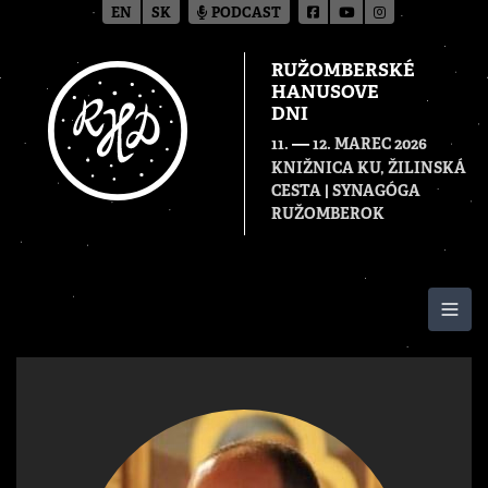
EN
SK
PODCAST
RUŽOMBERSKÉ
HANUSOVE
DNI
—
11.
12. MAREC 2026
KNIŽNICA KU, ŽILINSKÁ
CESTA | SYNAGÓGA
RUŽOMBEROK
Togg