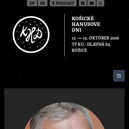
EN
SK
PODCAST
KOŠICKÉ
HANUSOVE
DNI
—
12.
15. OKTÓBER 2026
TF KU - HLAVNÁ 89,
KOŠICE
Togg